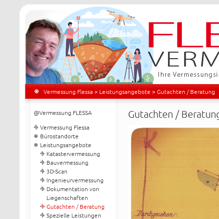
Vermessung Flessa
>
Leistungsangebote
> Gutachten / Beratung
Gutachten / Beratun
@Vermessung.FLESSA
Vermessung Flessa
Bürostandorte
Leistungsangebote
Katastervermessung
Bauvermessung
3D-Scan
Ingenieurvermessung
Dokumentation von
Liegenschaften
Gutachten / Beratung
Spezielle Leistungen