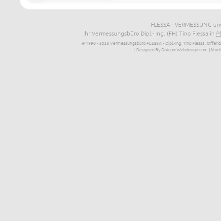
FLESSA - VERMESSUNG und
Ihr Vermessungsbüro Dipl.- Ing. (FH) Tino Flessa in
P
© 1990 - 2026 Vermessungsbüro FLESSA - Dipl.-Ing. Tino Flessa, Öffentl
| Designed By DotcomWebdesign.com
| Modi