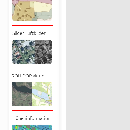
Slider Luftbilder
ROH DOP aktuell
Höheninformation