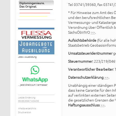
Tel 03741/39360, Fax 03741/
* Für Hinweise zum Amt des Ö
und den berufsrechtlichen Bes
Vermessungs- und Katasterge
Verordnung über Öffentlich b
SächsÖbVIVO
>>
.
Aufsichtsbehörde
(für alle ho
Staatsbetrieb Geobasisinfor
Umsatzsteueridentnummer
g
Jobs + Ausbildung
Steuernummer
: 223/219/046
Verantwortlicher Bearbeiter
: 
Datenschutzerklärung
>>
.
... jetzt direkt zum Vermesser
Unabhängig einer ständigen 
dass keine Garantie für den
auf verlinkten externen Seite
Letzte Änderung:
die gesetzlichen Grenzen der
06.08.2026 14:04:50
Haftungsausschluss
>>
.
Inhaltsverzeichnis
Druckversion