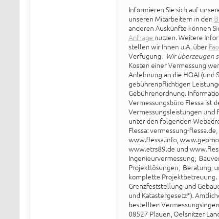
Informieren Sie sich auf unser
unseren Mitarbeitern in den
B
anderen Auskünfte können Si
Anfrage
nutzen. Weitere Info
stellen wir Ihnen u.A. über
Fa
Verfügung.
Wir überzeugen si
Kosten einer Vermessung werd
Anlehnung an die HOAI (und Si
gebührenpflichtigen Leistung
Gebührenordnung. Informatio
Vermessungsbüro Flessa ist de
Vermessungsleistungen und 
unter den folgenden
Webadres
Flessa: vermessung-flessa.d
www.flessa.info, www.geomob
www.etrs89.de und www.fless
Ingenieurvermessung, Bauver
Projektlösungen, Beratung, 
komplette Projektbetreuung. 
Grenzfeststellung und Gebäu
und Katastergesetz*). Amtliche
bestellten Vermessungsingeni
08527 Plauen, Oelsnitzer Lan