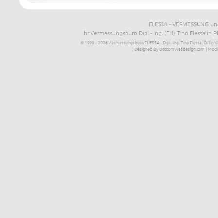
FLESSA - VERMESSUNG und
Ihr Vermessungsbüro Dipl.- Ing. (FH) Tino Flessa in
P
© 1990 - 2026 Vermessungsbüro FLESSA - Dipl.-Ing. Tino Flessa, Öffentl
| Designed By DotcomWebdesign.com
| Modi