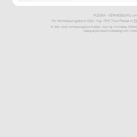
FLESSA - VERMESSUNG und
Ihr Vermessungsbüro Dipl.- Ing. (FH) Tino Flessa in
P
© 1990 - 2026 Vermessungsbüro FLESSA - Dipl.-Ing. Tino Flessa, Öffentl
| Designed By DotcomWebdesign.com
| Modi