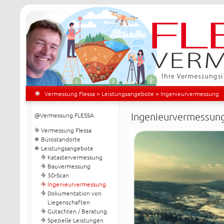
Vermessung Flessa
>
Leistungsangebote
> Ingenieurvermessung
Ingenieurvermessun
@Vermessung.FLESSA
Vermessung Flessa
Bürostandorte
Leistungsangebote
Katastervermessung
Bauvermessung
3D-Scan
Ingenieurvermessung
Dokumentation von
Liegenschaften
Gutachten / Beratung
Spezielle Leistungen