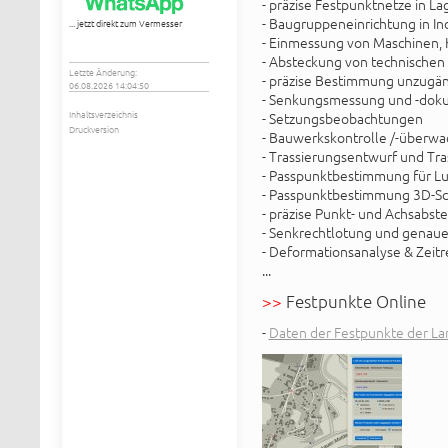
- präzise Festpunktnetze in L
- Baugruppeneinrichtung in In
... jetzt direkt zum Vermesser
- Einmessung von Maschinen,
- Absteckung von technischen
Letzte Änderung:
- präzise Bestimmung unzugän
06.08.2026 14:04:50
- Senkungsmessung und -doku
Inhaltsverzeichnis
- Setzungsbeobachtungen
Druckversion
- Bauwerkskontrolle /-überwa
- Trassierungsentwurf und Tr
- Passpunktbestimmung für Lu
- Passpunktbestimmung 3D-S
- präzise Punkt- und Achsabst
- Senkrechtlotung und genaue
- Deformationsanalyse & Zeitr
...
>>
Festpunkte Online
-
Daten der Festpunkte der L